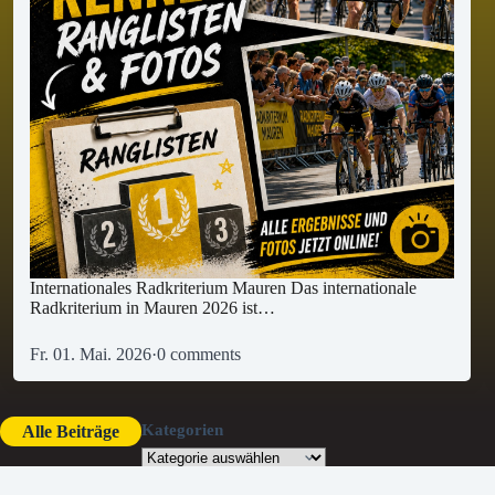
Internationales Radkriterium Mauren Das internationale
Radkriterium in Mauren 2026 ist…
Fr. 01. Mai. 2026
·
0 comments
Kategorien
Alle Beiträge