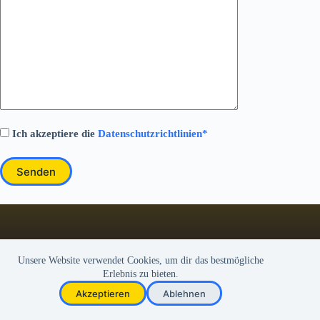
Ich akzeptiere die
Datenschutzrichtlinien*
B
i
t
t
e
Unsere Website verwendet Cookies, um dir das bestmögliche
l
Erlebnis zu bieten.
a
Kontakt
Impressum
Akzeptieren
Ablehnen
s
Datenschutz
s
Copyright © 2026 Radfahrer Verein Mauren
e