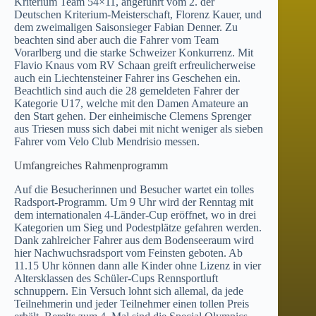
Kriterium Team 54×11, angeführt vom 2. der
Deutschen Kriterium-Meisterschaft, Florenz Kauer, und
dem zweimaligen Saisonsieger Fabian Denner. Zu
beachten sind aber auch die Fahrer vom Team
Vorarlberg und die starke Schweizer Konkurrenz. Mit
Flavio Knaus vom RV Schaan greift erfreulicherweise
auch ein Liechtensteiner Fahrer ins Geschehen ein.
Beachtlich sind auch die 28 gemeldeten Fahrer der
Kategorie U17, welche mit den Damen Amateure an
den Start gehen. Der einheimische Clemens Sprenger
aus Triesen muss sich dabei mit nicht weniger als sieben
Fahrer vom Velo Club Mendrisio messen.
Umfangreiches Rahmenprogramm
Auf die Besucherinnen und Besucher wartet ein tolles
Radsport-Programm. Um 9 Uhr wird der Renntag mit
dem internationalen 4-Länder-Cup eröffnet, wo in drei
Kategorien um Sieg und Podestplätze gefahren werden.
Dank zahlreicher Fahrer aus dem Bodenseeraum wird
hier Nachwuchsradsport vom Feinsten geboten. Ab
11.15 Uhr können dann alle Kinder ohne Lizenz in vier
Altersklassen des Schüler-Cups Rennsportluft
schnuppern. Ein Versuch lohnt sich allemal, da jede
Teilnehmerin und jeder Teilnehmer einen tollen Preis